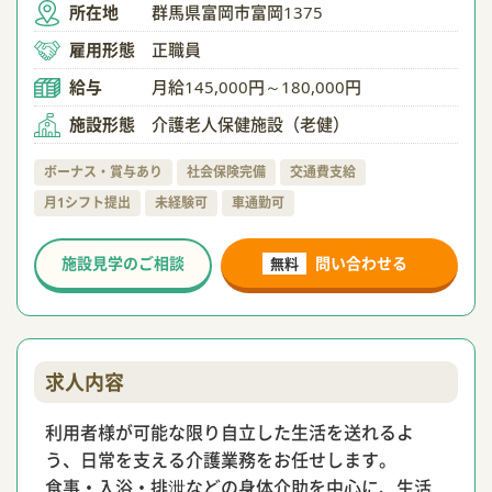
所在地
群馬県富岡市富岡1375
雇用形態
正職員
給与
月給145,000円～180,000円
施設形態
介護老人保健施設（老健）
ボーナス・賞与あり
社会保険完備
交通費支給
月1シフト提出
未経験可
車通勤可
施設見学のご相談
問い合わせる
無料
求人内容
利用者様が可能な限り自立した生活を送れるよ
う、日常を支える介護業務をお任せします。
食事・入浴・排泄などの身体介助を中心に、生活