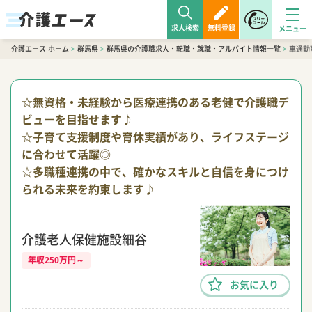
求人検索
無料登録
介護エース ホーム
>
群馬県
>
群馬県の介護職求人・転職・就職・アルバイト情報一覧
>
車通勤
☆無資格・未経験から医療連携のある老健で介護職デ
ビューを目指せます♪
☆子育て支援制度や育休実績があり、ライフステージ
に合わせて活躍◎
☆多職種連携の中で、確かなスキルと自信を身につけ
られる未来を約束します♪
介護老人保健施設細谷
年収250万円～
お気に入り