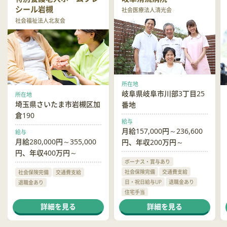
シール岩槻
社会医療法人清光会
社会福祉法人北友会
所在地
岐阜県岐阜市川部3丁目25
所在地
埼玉県さいたま市岩槻区加
番地
倉190
給与
月給157,000円～236,600
給与
月給280,000円～355,000
円、年収200万円～
円、年収400万円～
ボーナス・賞与あり
社会保険完備
交通費支給
社会保険完備
交通費支給
日・祝日給与UP
退職金あり
退職金あり
住宅手当
ハラスメント相談窓口あり
詳細を見る
詳細を見る