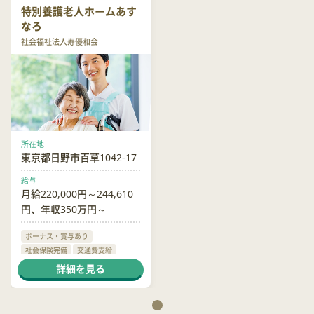
特別養護老人ホームあす
なろ
社会福祉法人寿優和会
所在地
東京都日野市百草1042-17
給与
月給220,000円～244,610
円、年収350万円～
ボーナス・賞与あり
社会保険完備
交通費支給
退職金あり
制服貸与
詳細を見る