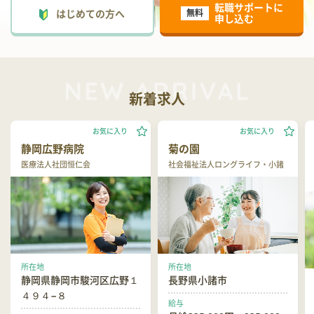
転職サポートに
はじめての方へ
無料
申し込む
新着求人
お気に入り
お気に入り
静岡広野病院
菊の園
医療法人社団恒仁会
社会福祉法人ロングライフ・小諸
所在地
所在地
静岡県静岡市駿河区広野１
長野県小諸市
４９４−８
給与