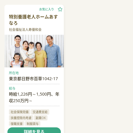
お気に入り
特別養護老人ホームあす
なろ
社会福祉法人寿優和会
所在地
東京都日野市百草1042-17
給与
時給1,226円～1,500円、年
収250万円～
社会保険完備
交通費支給
扶養控除内考慮
副業OK
復職支援
制服貸与
日勤のみ可
残業月20時間以内
詳細を見る