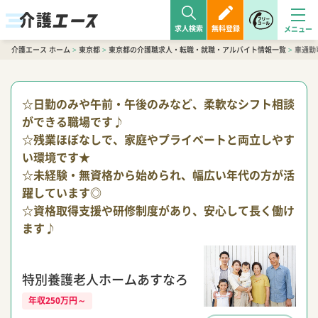
求人検索
無料登録
介護エース ホーム
>
東京都
>
東京都の介護職求人・転職・就職・アルバイト情報一覧
>
車通勤
☆日勤のみや午前・午後のみなど、柔軟なシフト相談
ができる職場です♪
☆残業ほぼなしで、家庭やプライベートと両立しやす
い環境です★
☆未経験・無資格から始められ、幅広い年代の方が活
躍しています◎
☆資格取得支援や研修制度があり、安心して長く働け
ます♪
特別養護老人ホームあすなろ
年収250万円～