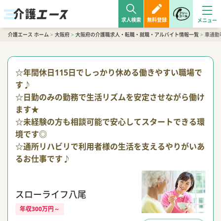
求人検索
無料登録
介護エース ホーム
>
大阪府
>
大阪府の介護職求人・転職・就職・アルバイト情報一覧
>
車通勤
☆年間休日115日でしっかり休める働きやすい職場で
す♪
☆日勤のみの勤務で生活リズムを安定させながら働け
ます★
☆未経験の方も相談可能で安心してスタートできる環
境です◎
☆通所リハビリで利用者様の生活を支えるやりがいあ
るお仕事です♪
スローライフ八尾
年収300万円～