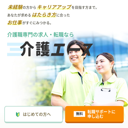
未経験
キャリアアップ
の方から
を目指す方まで。
はたらき方
あなたが求める
に合った
お仕事
がすぐにみつかる。
介護職専門の求人・転職なら
転職サポートに
はじめての方へ
無料
申し込む