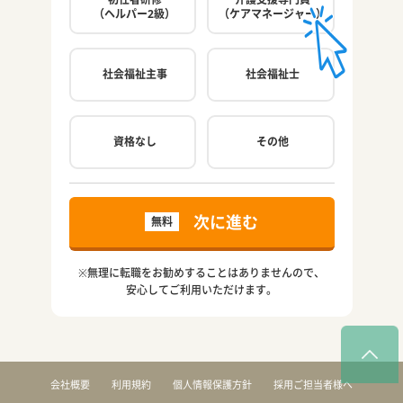
（ヘルパー2級）
（ケアマネージャー）
社会福祉主事
社会福祉士
ご希
資格なし
その他
次に進む
無料
※無理に転職をお勧めすることはありませんので、
安心してご利用いただけます。
会社概要
利用規約
個人情報保護方針
採用ご担当者様へ