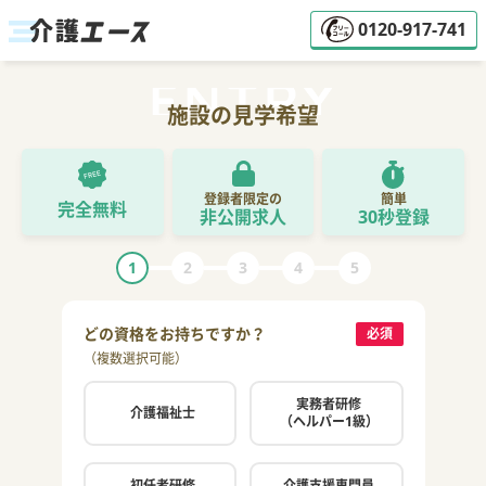
0120-917-741
施設の見学希望
登録者限定の
簡単
完全無料
非公開求人
30秒登録
1
2
3
4
5
どの資格をお持ちですか？
ご希
必須
（複数選択可能）
（複数
実務者研修
介護福祉士
（ヘルパー1級）
初任者研修
介護支援専門員