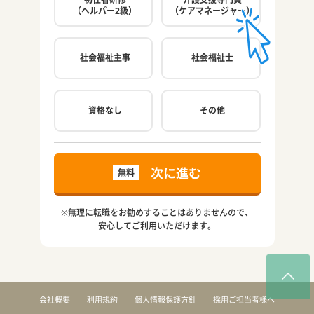
（ヘルパー2級）
（ケアマネージャー）
社会福祉主事
社会福祉士
ご希
資格なし
その他
次に進む
無料
※無理に転職をお勧めすることはありませんので、
安心してご利用いただけます。
会社概要
利用規約
個人情報保護方針
採用ご担当者様へ