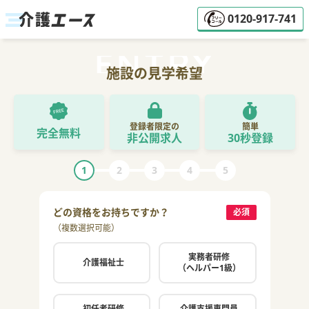
0120-917-741
施設の見学希望
登録者限定の
簡単
完全無料
非公開求人
30秒登録
1
2
3
4
5
どの資格をお持ちですか？
ご希
必須
（複数選択可能）
（複数
実務者研修
介護福祉士
（ヘルパー1級）
初任者研修
介護支援専門員