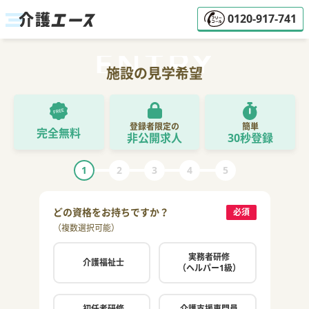
0120-917-741
施設の見学希望
登録者限定の
簡単
完全無料
非公開求人
30秒登録
1
2
3
4
5
どの資格をお持ちですか？
ご希
必須
（複数選択可能）
（複数
実務者研修
介護福祉士
（ヘルパー1級）
初任者研修
介護支援専門員