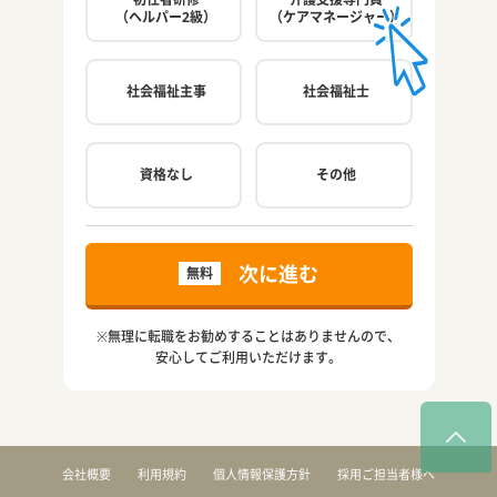
（ヘルパー2級）
（ケアマネージャー）
社会福祉主事
社会福祉士
ご希
資格なし
その他
次に進む
無料
※無理に転職をお勧めすることはありませんので、
安心してご利用いただけます。
会社概要
利用規約
個人情報保護方針
採用ご担当者様へ