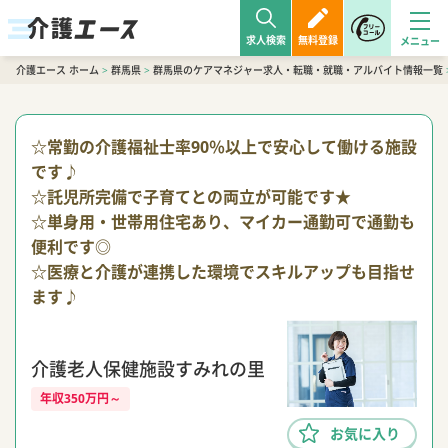
求人検索
無料登録
介護エース ホーム
>
群馬県
>
群馬県のケアマネジャー求人・転職・就職・アルバイト情報一覧
☆常勤の介護福祉士率90％以上で安心して働ける施設
です♪
☆託児所完備で子育てとの両立が可能です★
☆単身用・世帯用住宅あり、マイカー通勤可で通勤も
便利です◎
☆医療と介護が連携した環境でスキルアップも目指せ
ます♪
介護老人保健施設すみれの里
年収350万円～
お気に入り