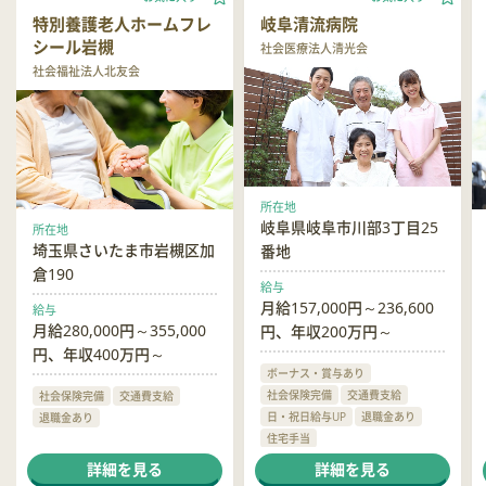
特別養護老人ホームフレ
岐阜清流病院
シール岩槻
社会医療法人清光会
社会福祉法人北友会
所在地
岐阜県岐阜市川部3丁目25
所在地
埼玉県さいたま市岩槻区加
番地
倉190
給与
月給157,000円～236,600
給与
月給280,000円～355,000
円、年収200万円～
円、年収400万円～
ボーナス・賞与あり
社会保険完備
交通費支給
社会保険完備
交通費支給
日・祝日給与UP
退職金あり
退職金あり
住宅手当
ハラスメント相談窓口あり
詳細を見る
詳細を見る