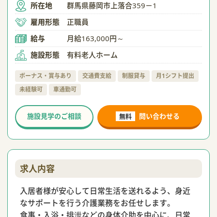
所在地
群馬県藤岡市上落合359－1
雇用形態
正職員
給与
月給163,000円～
施設形態
有料老人ホーム
ボーナス・賞与あり
交通費支給
制服貸与
月1シフト提出
未経験可
車通勤可
施設見学のご相談
問い合わせる
無料
求人内容
入居者様が安心して日常生活を送れるよう、身近
なサポートを行う介護業務をお任せします。
食事・入浴・排泄などの身体介助を中心に、日常