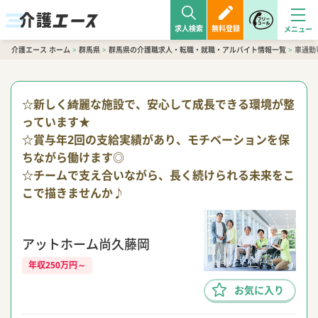
求人検索
無料登録
介護エース ホーム
>
群馬県
>
群馬県の介護職求人・転職・就職・アルバイト情報一覧
>
車通勤
☆新しく綺麗な施設で、安心して成長できる環境が整
っています★
☆賞与年2回の支給実績があり、モチベーションを保
ちながら働けます◎
☆チームで支え合いながら、長く続けられる未来をこ
こで描きませんか♪
アットホーム尚久藤岡
年収250万円～
お気に入り