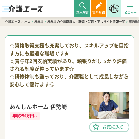
求人検索
無料登録
介護エース ホーム
>
群馬県
>
群馬県の介護職求人・転職・就職・アルバイト情報一覧
>
車通勤
☆資格取得支援も充実しており、スキルアップを目指
す方にも最適な職場です★
☆賞与年2回支給実績があり、頑張りがしっかり評価
される制度が整っています☆
☆研修体制も整っており、介護職として成長しながら
安心して働けます◎
あんしんホーム 伊勢崎
年収250万円～
お気に入り