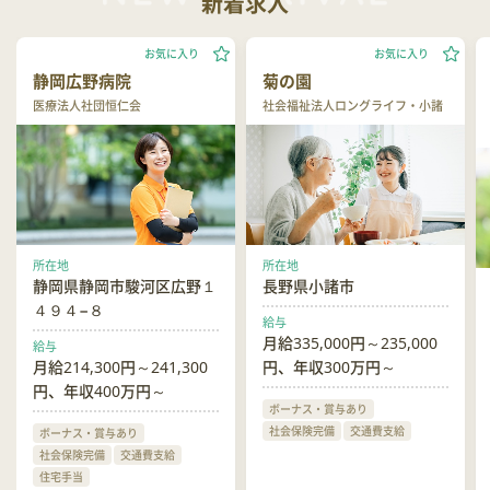
新着求人
お気に入り
お気に入り
静岡広野病院
菊の園
医療法人社団恒仁会
社会福祉法人ロングライフ・小諸
所在地
所在地
静岡県静岡市駿河区広野１
長野県小諸市
４９４−８
給与
月給335,000円～235,000
給与
月給214,300円～241,300
円、年収300万円～
円、年収400万円～
ボーナス・賞与あり
社会保険完備
交通費支給
ボーナス・賞与あり
社会保険完備
交通費支給
住宅手当