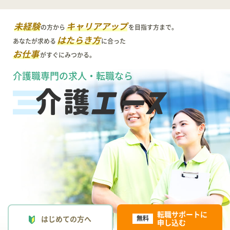
未経験
キャリアアップ
の方から
を目指す方まで。
はたらき方
あなたが求める
に合った
お仕事
がすぐにみつかる。
介護職専門の求人・転職なら
転職サポートに
はじめての方へ
無料
申し込む