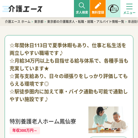
求人検索
無料登録
介護エース ホーム
>
東京都
>
東京都の介護職求人・転職・就職・アルバイト情報一覧
>
車通勤
☆年間休日113日で夏季休暇もあり、仕事と私生活を
両立しやすい職場です♪
☆月給34万円以上も目指せる給与体系で、各種手当も
充実しています★
☆賞与支給あり、日々の頑張りをしっかり評価しても
らえる環境です◎
☆駅徒歩圏内に加えて車・バイク通勤も可能で通勤し
やすい施設です♪
特別養護老人ホーム鳳仙寮
年収300万円～