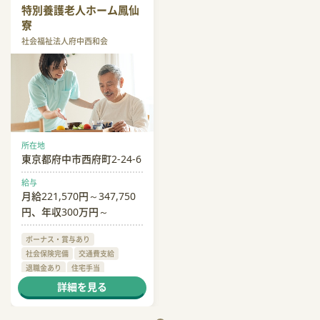
特別養護老人ホーム鳳仙
寮
社会福祉法人府中西和会
所在地
東京都府中市西府町2-24-6
給与
月給221,570円～347,750
円、年収300万円～
ボーナス・賞与あり
社会保険完備
交通費支給
退職金あり
住宅手当
残業月20時間以内
詳細を見る