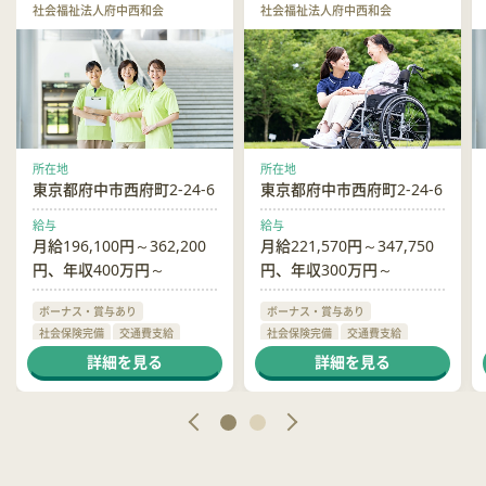
社会福祉法人府中西和会
社会福祉法人府中西和会
所在地
所在地
東京都府中市西府町2-24-6
東京都府中市西府町2-24-6
給与
給与
月給196,100円～362,200
月給221,570円～347,750
円、年収400万円～
円、年収300万円～
ボーナス・賞与あり
ボーナス・賞与あり
社会保険完備
交通費支給
社会保険完備
交通費支給
退職金あり
制服貸与
制服貸与
詳細を見る
詳細を見る