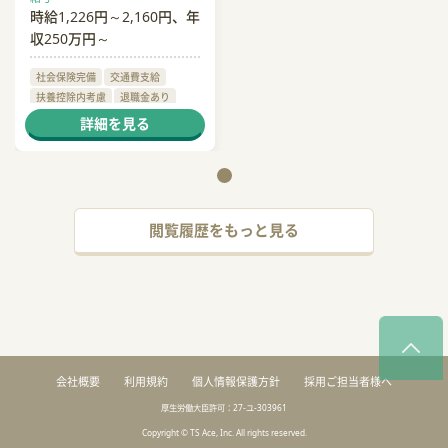
時給1,226円～2,160円、年
収250万円～
社会保険完備
交通費支給
扶養控除内考慮
退職金あり
住宅手当
詳細を見る
閲覧履歴をもっと見る
会社概要
利用規約
個人情報保護方針
採用ご担当者様へ
厚生労働大臣許可：27-ユ-303961
Copyright © TS Ace, Inc. All rights reserved.