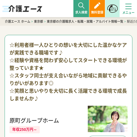
求人検索
無料登録
介護エース ホーム
>
東京都
>
東京都の介護職求人・転職・就職・アルバイト情報一覧
>
駅近(
☆利用者様一人ひとりの想いを大切にした温かなケア
が実践できる職場です♪
☆経験や資格を問わず安心してスタートできる環境が
整っています★
☆スタッフ同士が支え合いながら地域に貢献できるや
りがいがあります◎
☆笑顔と思いやりを大切に長く活躍できる環境で成長
しませんか♪
原町グループホーム
年収250万円～