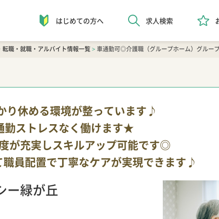
はじめての方へ
求人検索
・転職・就職・アルバイト情報一覧
>
車通勤可◎介護職（グループホーム）グルー
っかり休める環境が整っています♪
通勤ストレスなく働けます★
度が充実しスキルアップ可能です◎
して職員配置で丁寧なケアが実現できます♪
シー緑が丘