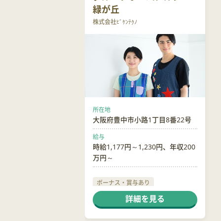
緑が丘
株式会社ﾋﾞｹﾝﾃｸﾉ
所在地
大阪府豊中市小路1丁目8番22号
給与
時給1,177円～1,230円、年収200
万円～
ボーナス・賞与あり
社会保険完備
交通費支給
詳細を見る