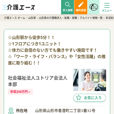
求人検索
無料登録
介護エース ホーム
>
山形県
>
山形県の介護職求人・転職・就職・アルバイト情報一覧
>
車通勤
☆山形駅から徒歩5分！！
☆1フロアにつき1ユニット！
☆体力に自信のない方でも働きやすい施設です！
☆「ワーク・ライフ・バランス」や「女性活躍」の推
進に取り組む！！
社会福祉法人ユトリア会法人
本部
年収250万円～
お気に入り
所在地
山形県山形市香澄町二丁目3番32号