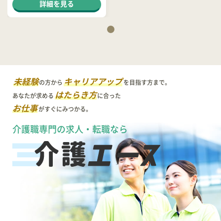
副業OK
制服貸与
詳細を見る
未経験
キャリアアップ
の方から
を目指す方まで。
はたらき方
あなたが求める
に合った
お仕事
がすぐにみつかる。
介護職専門の求人・転職なら