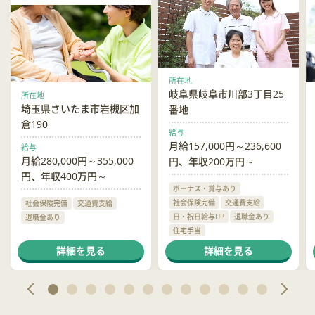
所在地
岐阜県岐阜市川部3丁目25
所在地
埼玉県さいたま市岩槻区加
番地
倉190
給与
月給157,000円～236,600
給与
月給280,000円～355,000
円、年収200万円～
円、年収400万円～
ボーナス・賞与あり
社会保険完備
交通費支給
社会保険完備
交通費支給
日・祝日給与UP
退職金あり
退職金あり
住宅手当
ハラスメント相談窓口あり
詳細を見る
詳細を見る