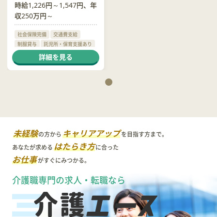
時給1,226円～1,547円、年
収250万円～
社会保険完備
交通費支給
制服貸与
託児所・保育支援あり
日勤のみ可
詳細を見る
未経験
キャリアアップ
の方から
を目指す方まで。
はたらき方
あなたが求める
に合った
お仕事
がすぐにみつかる。
介護職専門の求人・転職なら