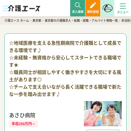
求人検索
無料登録
介護エース ホーム
>
東京都
>
東京都の介護職求人・転職・就職・アルバイト情報一覧
>
車通勤
☆地域医療を支える急性期病院で介護職として成長で
きる環境です♪
☆未経験・無資格から安心してスタートできる職場で
す★
☆職員同士が相談しやすく働きやすさを大切にする風
土があります◎
☆チームで支え合いながら長く活躍できる職場で新た
な一歩を踏み出せます♪
あさひ病院
年収250万円～