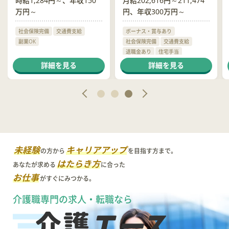
時給1,284円～、年収150
月給202,616円～211,474
万円～
円、年収300万円～
社会保険完備
交通費支給
ボーナス・賞与あり
副業OK
社会保険完備
交通費支給
退職金あり
住宅手当
制服貸与
詳細を見る
詳細を見る
未経験
キャリアアップ
の方から
を目指す方まで。
はたらき方
あなたが求める
に合った
お仕事
がすぐにみつかる。
介護職専門の求人・転職なら