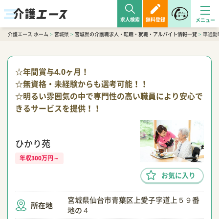
求人検索
無料登録
介護エース ホーム
>
宮城県
>
宮城県の介護職求人・転職・就職・アルバイト情報一覧
>
車通勤
☆年間賞与4.0ヶ月！
☆無資格・未経験からも選考可能！！
☆明るい雰囲気の中で専門性の高い職員により安心で
きるサービスを提供！！
ひかり苑
年収300万円～
お気に入り
宮城県仙台市青葉区上愛子字道上５９番
所在地
地の４