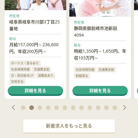
所在地
岐阜県岐阜市川部3丁目25
所在地
静岡県御前崎市池新田
番地
4094
給与
月給157,000円～236,600
給与
時給1,350円～1,650円、年
円、年収200万円～
収103万円～
ボーナス・賞与あり
社会保険完備
交通費支給
社会保険完備
交通費支給
日・祝日給与UP
退職金あり
制服貸与
住宅手当
ハラスメント相談窓口あり
詳細を見る
詳細を見る
新着求人をもっと見る