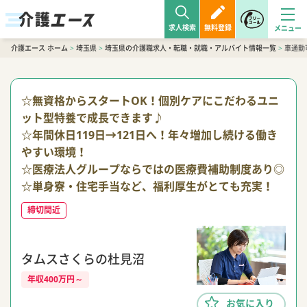
求人検索
無料登録
介護エース ホーム
>
埼玉県
>
埼玉県の介護職求人・転職・就職・アルバイト情報一覧
>
車通勤
☆無資格からスタートOK！個別ケアにこだわるユニ
ット型特養で成長できます♪
☆年間休日119日→121日へ！年々増加し続ける働き
やすい環境！
☆医療法人グループならではの医療費補助制度あり◎
☆単身寮・住宅手当など、福利厚生がとても充実！
締切間近
タムスさくらの杜見沼
年収400万円～
お気に入り