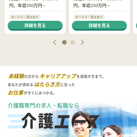
円、年収350万円～
円、年収250万円～
ボーナス・賞与あり
ボーナス・賞与あり
社会保険完備
制服貸与
社会保険完備
交通費支給
詳細を見る
詳細を見る
未経験
キャリアアップ
の方から
を目指す方まで。
はたらき方
あなたが求める
に合った
お仕事
がすぐにみつかる。
介護職専門の求人・転職なら