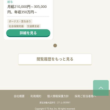
給与
月給210,000円～305,000
円、年収350万円～
ボーナス・賞与あり
社会保険完備
交通費支給
退職金あり
制服貸与
詳細を見る
閲覧履歴をもっと見る
会社概要
利用規約
個人情報保護方針
採用ご担当者様へ
厚生労働大臣許可：27-ユ-303961
Copyright © TS Ace, Inc. All rights reserved.