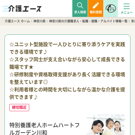
求人検索
無料登録
介護エース ホーム
>
神奈川県
>
神奈川県の介護職求人・転職・就職・アルバイト情報一覧
>
車
☆ユニット型施設で一人ひとりに寄り添うケアを実践
できる環境です♪
☆スタッフ同士が支え合いながら安心して成長できる
職場です★
☆研修制度や資格取得支援があり長く活躍できる環境
を整えています◎
☆利用者様との時間を大切にしながら温かな介護を提
供できます♪
締切間近
特別養護老人ホームハートフ
ルガーデン川和