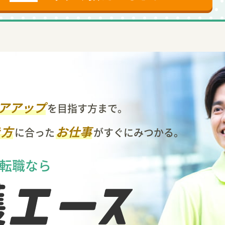
アアップ
を目指す方まで。
き方
お仕事
に合った
がすぐにみつかる。
転職なら