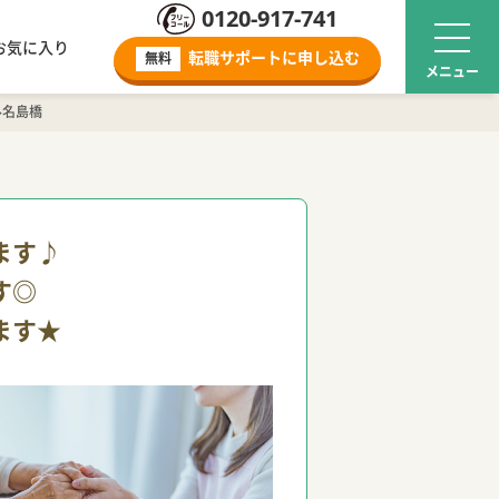
0120-917-741
お気に入り
転職サポートに
申し込む
無料
ル名島橋
ます♪
す◎
ます★