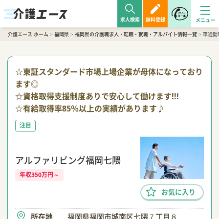
求人検索
無料登録
介護エース ホーム
>
福岡県
>
福岡県の介護職求人・転職・就職・アルバイト情報一覧
>
車通勤
☆東証スタンダード市場上場企業が母体になっており
ます◎
☆資格取得支援制度ありで安心して働けます!!!
☆有給取得率85％以上の実績があります♪
注目
アルファリビング福岡七隈
年収350万円～
お気に入り
所在地
福岡県福岡市城南区七隈７丁目８