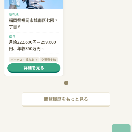
所在地
福岡県福岡市城南区七隈７
丁目８
給与
月給222,600円～259,600
円、年収350万円～
ボーナス・賞与あり
交通費支給
退職金あり
制服貸与
詳細を見る
閲覧履歴をもっと見る