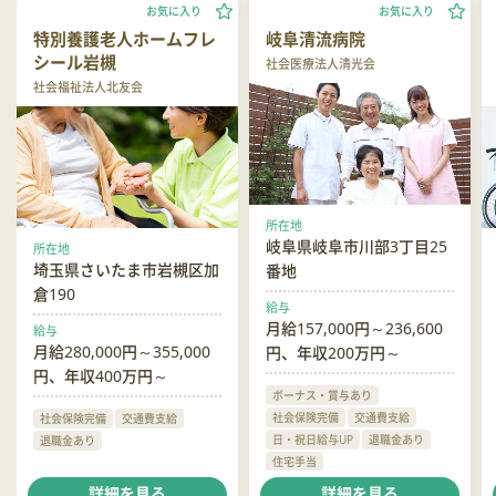
お気に入り
お気に入り
特別養護老人ホームフレ
岐阜清流病院
シール岩槻
社会医療法人清光会
社会福祉法人北友会
所在地
岐阜県岐阜市川部3丁目25
所在地
埼玉県さいたま市岩槻区加
番地
倉190
給与
月給157,000円～236,600
給与
月給280,000円～355,000
円、年収200万円～
円、年収400万円～
ボーナス・賞与あり
社会保険完備
交通費支給
社会保険完備
交通費支給
日・祝日給与UP
退職金あり
退職金あり
住宅手当
ハラスメント相談窓口あり
詳細を見る
詳細を見る