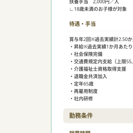
扶養手当 2,000円／人
∟18歳未満のお子様が対象
待遇・手当
賞与年2回※過去実績計2.50
・昇給※過去実績1か月あたり0～
・社会保険完備
・交通費規定内支給（上限55,0
・介護福祉士資格取得支援
・退職金共済加入
・定年65歳
・再雇用制度
・社内研修
勤務条件