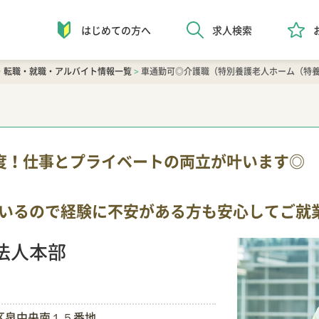
はじめての方へ
求人検索
・転職・就職・アルバイト情報一覧
>
車通勤可◎介護職（特別養護老人ホーム（特
度！仕事とプライベートの両立が叶います◎
いるので経験に不安がある方も安心してご就
法人本部
区泉中央南１５番地