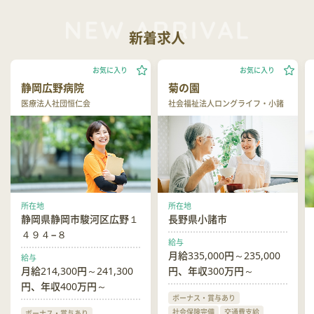
新着求人
お気に入り
お気に入り
静岡広野病院
菊の園
医療法人社団恒仁会
社会福祉法人ロングライフ・小諸
所在地
所在地
静岡県静岡市駿河区広野１
長野県小諸市
４９４−８
給与
月給335,000円～235,000
給与
月給214,300円～241,300
円、年収300万円～
円、年収400万円～
ボーナス・賞与あり
社会保険完備
交通費支給
ボーナス・賞与あり