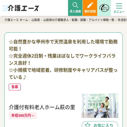
求人検索
無料登録
介護エース ホーム
>
山梨県
>
山梨県の介護職求人・転職・就職・アルバイト情報一覧
>
車通勤
☆自然豊かな甲州市で天然温泉を利用した環境で勤務
可能！
☆完全週休2日制・残業ほぼなしでワークライフバラ
ンス良好！
☆小規模で地域密着、研修制度やキャリアパスが整っ
ている♪
急募
介護付有料老人ホーム萩の里
年収300万円～
お気に入り