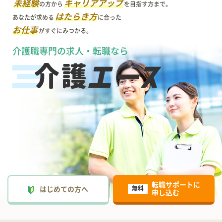
未経験
キャリアアップ
の方から
を目指す方まで。
はたらき方
あなたが求める
に合った
お仕事
がすぐにみつかる。
介護職専門の求人・転職なら
転職サポートに
はじめての方へ
無料
申し込む