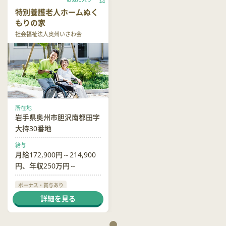
特別養護老人ホームぬく
もりの家
社会福祉法人奥州いさわ会
所在地
岩手県奥州市胆沢南都田字
大持30番地
給与
月給172,900円～214,900
円、年収250万円～
ボーナス・賞与あり
社会保険完備
交通費支給
詳細を見る