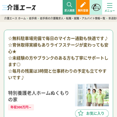
求人検索
無料登録
介護エース ホーム
>
岩手県
>
岩手県の介護職求人・転職・就職・アルバイト情報一覧
>
車通勤
☆無料駐車場完備で毎日のマイカー通勤も快適です♪
☆育休取得実績もありライフステージが変わっても安
心★
☆未経験の方やブランクのある方も丁寧にサポートし
ます◎
☆毎月の残業は3時間と仕事終わりの予定も立てやす
いです♪
特別養護老人ホームぬくもり
の家
年収300万円～
お気に入り