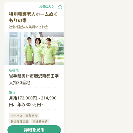
お気に入り
特別養護老人ホームぬく
もりの家
社会福祉法人奥州いさわ会
所在地
岩手県奥州市胆沢南都田字
大持30番地
給与
月給172,900円～214,900
円、年収300万円～
ボーナス・賞与あり
社会保険完備
交通費支給
退職金あり
住宅手当
詳細を見る