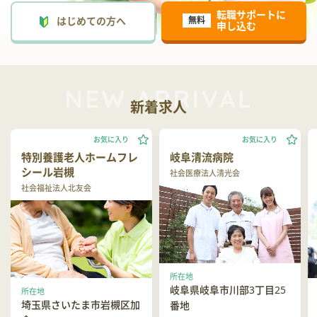
転職サポートに
はじめての方へ
無料
申し込む
新着求人
お気に入り
お気に入り
特別養護老人ホームフレ
岐阜清流病院
シール岩槻
社会医療法人清光会
社会福祉法人北友会
所在地
岐阜県岐阜市川部3丁目25
所在地
埼玉県さいたま市岩槻区加
番地