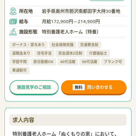
所在地
岩手県奥州市胆沢南都田字大持30番地
給与
月給172,900円～214,900円
施設形態
特別養護老人ホーム（特養）
ボーナス・賞与あり
社会保険完備
交通費支給
退職金あり
住宅手当
完全週休2日制
介護福祉士
学歴不問
即日勤務OK
40代活躍
50代活躍
ブランク可
車通勤可
施設見学のご相談
問い合わせる
無料
求人内容
特別養護老人ホーム「ぬくもりの家」において、