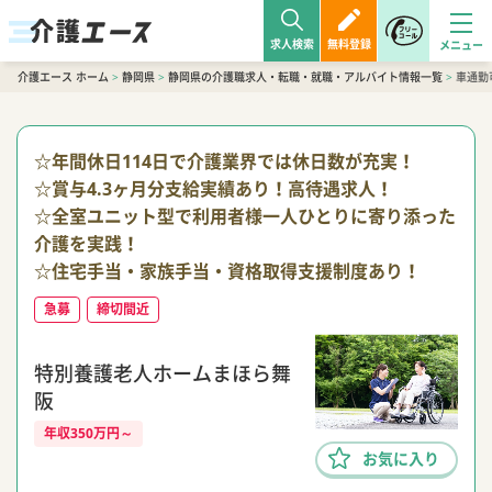
求人検索
無料登録
介護エース ホーム
>
静岡県
>
静岡県の介護職求人・転職・就職・アルバイト情報一覧
>
車通勤
☆年間休日114日で介護業界では休日数が充実！
☆賞与4.3ヶ月分支給実績あり！高待遇求人！
☆全室ユニット型で利用者様一人ひとりに寄り添った
介護を実践！
☆住宅手当・家族手当・資格取得支援制度あり！
急募
締切間近
特別養護老人ホームまほら舞
阪
年収350万円～
お気に入り