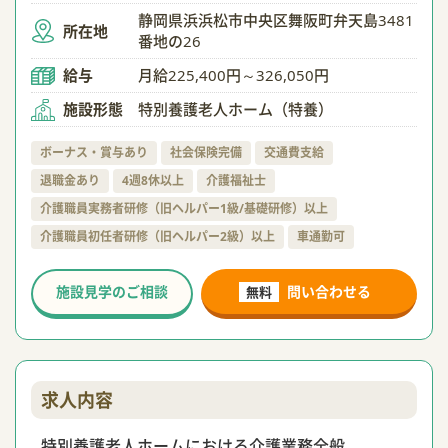
静岡県浜浜松市中央区舞阪町弁天島3481
所在地
番地の26
給与
月給225,400円～326,050円
施設形態
特別養護老人ホーム（特養）
ボーナス・賞与あり
社会保険完備
交通費支給
退職金あり
4週8休以上
介護福祉士
介護職員実務者研修（旧ヘルパー1級/基礎研修）以上
介護職員初任者研修（旧ヘルパー2級）以上
車通勤可
施設見学のご相談
問い合わせる
無料
求人内容
特別養護老人ホームにおける介護業務全般